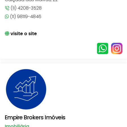
(11) 4208-3528
(11) 98119-4846
visite o site
Empire Brokers Imóveis
Imobiliária