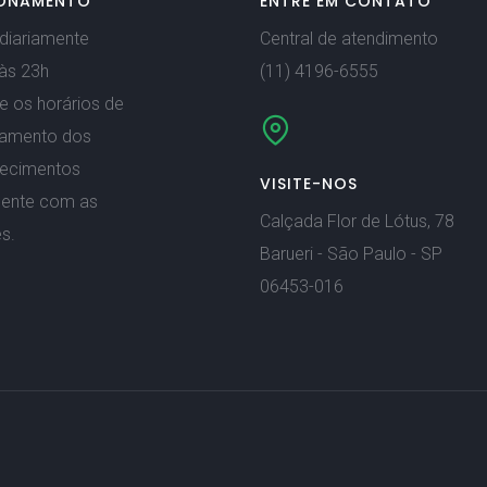
ONAMENTO
ENTRE EM CONTATO
diariamente
Central de atendimento
às 23h
(11) 4196-6555
e os horários de
namento dos
lecimentos
VISITE-NOS
mente com as
Calçada Flor de Lótus, 78
s.
Barueri - São Paulo - SP
06453-016