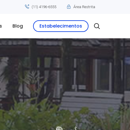
(11) 4196-6555
Área Restrita
s
Blog
Estabelecimentos