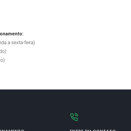
ionamento:
da a sexta-feira)
do)
o)