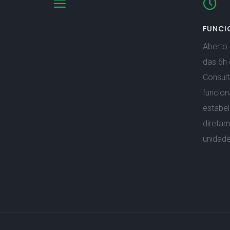
FUNCI
Aberto 
das 6h 
Consult
funcio
estabe
direta
unidade