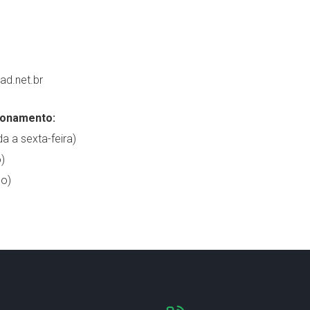
ad.net.br
ionamento:
a a sexta-feira)
)
o)