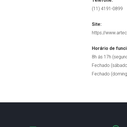
Telefone:
(11) 4191-0899
Site:
https://www.artec
Horário de func
8h ás 17h (segund
Fechado (sábado
Fechado (doming