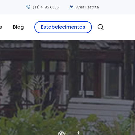
(11) 4196-6555
Área Restrita
s
Blog
Estabelecimentos