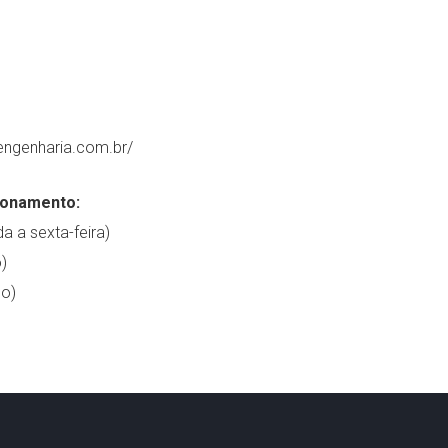
engenharia.com.br/
ionamento:
a a sexta-feira)
)
o)