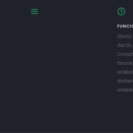
FUNCI
Aberto 
das 6h 
Consult
funcio
estabe
direta
unidade