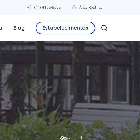
(11) 4196-6555
Área Restrita
s
Blog
Estabelecimentos