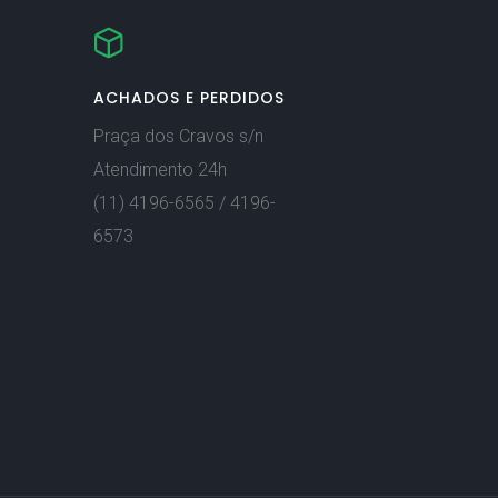
ACHADOS E PERDIDOS
Praça dos Cravos s/n
Atendimento 24h
(11) 4196-6565 / 4196-
6573