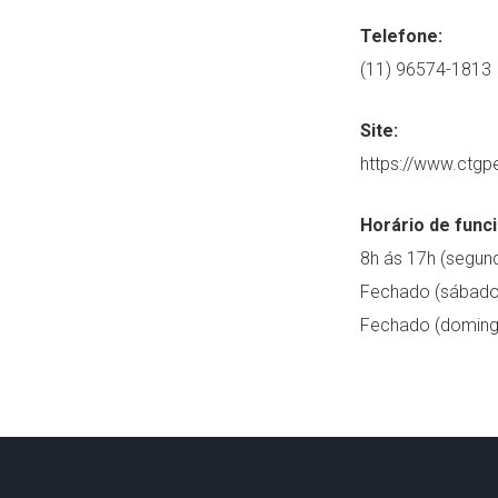
Telefone:
(11) 96574-1813
Site:
https://www.ctgp
Horário de func
8h ás 17h (segund
Fechado (sábado
Fechado (doming