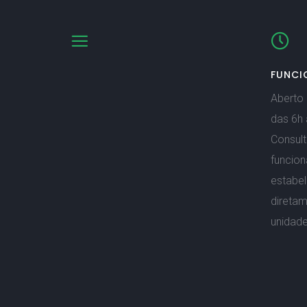
FUNCI
Aberto 
das 6h 
Consult
funcio
estabe
direta
unidade