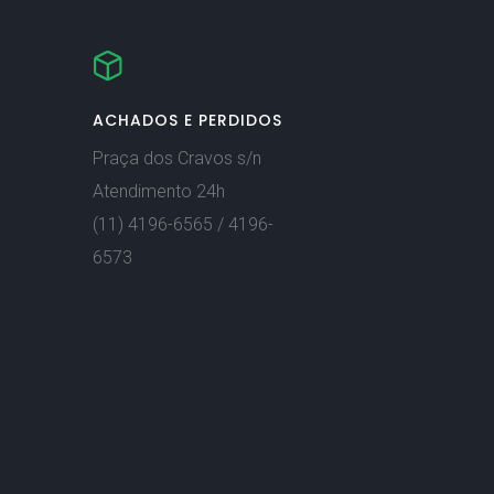
ACHADOS E PERDIDOS
Praça dos Cravos s/n
Atendimento 24h
(11) 4196-6565 / 4196-
6573