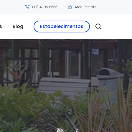
(11) 4196-6555
Área Restrita
s
Blog
Estabelecimentos