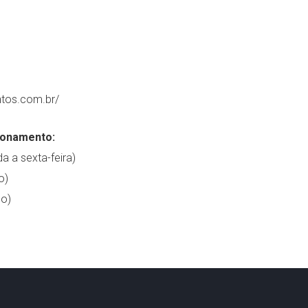
ntos.com.br/
ionamento:
a a sexta-feira)
o)
o)