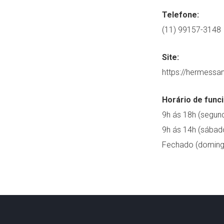
Telefone:
(11) 99157-3148
Site:
https://hermessa
Horário de func
9h ás 18h (segund
9h ás 14h (sábad
Fechado (doming