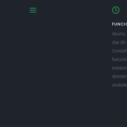
FUNCI
Aberto 
das 6h 
Consult
funcio
estabe
direta
unidade