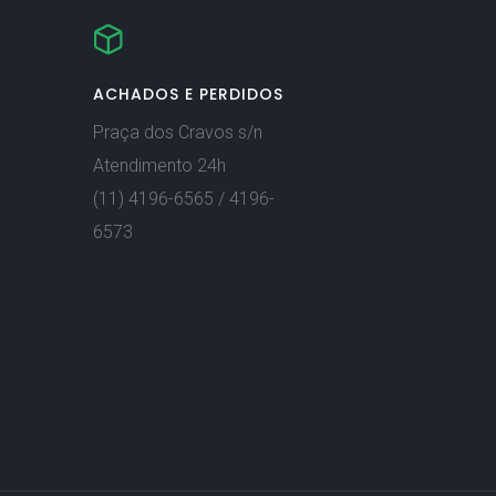
ACHADOS E PERDIDOS
Praça dos Cravos s/n
Atendimento 24h
(11) 4196-6565 / 4196-
6573