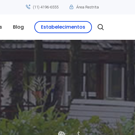
(11) 4196-6555
Área Restrita
s
Blog
Estabelecimentos