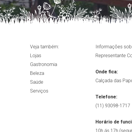
Veja também:
Informações sobr
Lojas
Representante C
Gastronomia
Onde fica:
Beleza
Calçada das Papo
Saúde
Serviços
Telefone:
(11) 93098-1717
Horário de func
10h ás 17h (segun