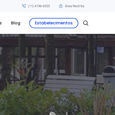
(11) 4196-6555
Área Restrita
s
Blog
Estabelecimentos