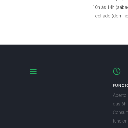
10h ás 14h (sába
Fechado (doming
FUNCI
Aberto 
das 6h 
Consult
funcio