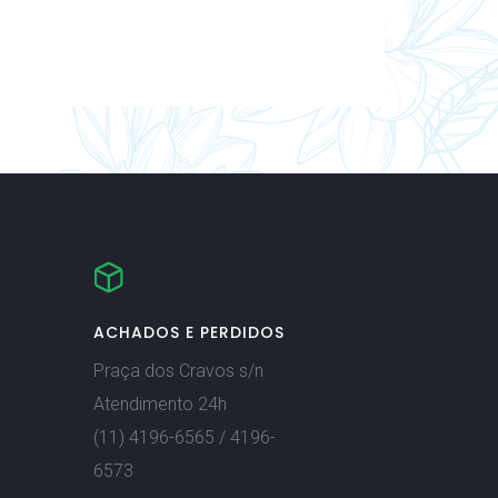
ACHADOS E PERDIDOS
Praça dos Cravos s/n
Atendimento 24h
(11) 4196-6565 / 4196-
6573