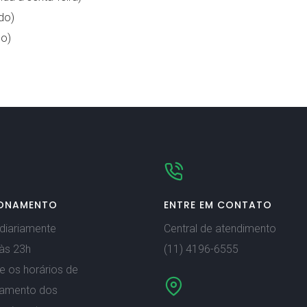
do)
o)
ONAMENTO
ENTRE EM CONTATO
diariamente
Central de atendimento
às 23h
(11) 4196-6555
e os horários de
namento dos