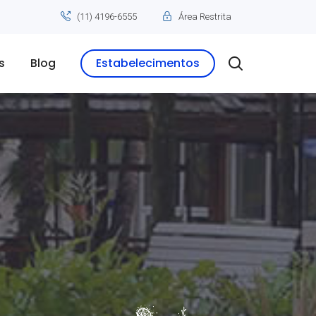
(11) 4196-6555
Área Restrita
s
Blog
Estabelecimentos