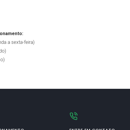
ionamento:
da a sexta-feira)
do)
o)