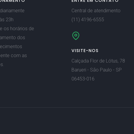
ONAMENTO
ENTRE EM CONTATO
diariamente
Central de atendimento
às 23h
(11) 4196-6555
e os horários de
namento dos
lecimentos
VISITE-NOS
mente com as
Calçada Flor de Lótus, 78
s.
Barueri - São Paulo - SP
06453-016