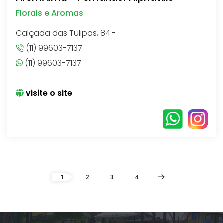
Florais e Aromas
Calçada das Tulipas, 84 -
(11) 99603-7137
(11) 99603-7137
visite o site
1
2
3
4